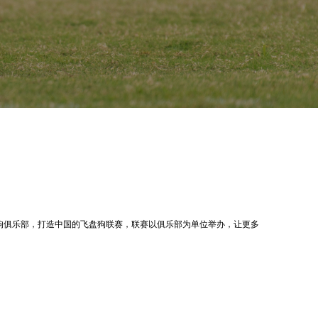
狗俱乐部，打造中国的飞盘狗联赛，联赛以俱乐部为单位举办，让更多