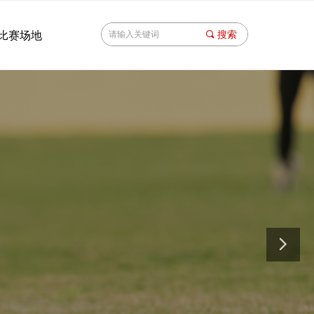
比赛场地
끠
搜索