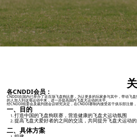
CNDDI
各
会员：
CNDDI
在国内已举办了近百场飞盘狗比赛，为让更多的玩家参与其中，带动飞盘
的人加入到这项运动中来，进一步提高国内飞盘犬运动的水平。
CNDDI
CNDDI
经
组委会及裁判团会议研究决定，在
赛制内接受若干俱乐部注册，
一、目的
打造中国的飞盘狗联赛，营造健康的飞盘犬运动氛围
提高飞盘犬爱好者的之间的交流，共同提升飞盘犬运动的
二、具体方案
组建